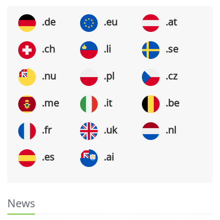
.de
.eu
.at
.ch
.li
.se
.nu
.pl
.cz
.me
.it
.be
.fr
.uk
.nl
.es
.ai
News